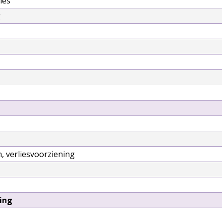
ies
g
, verliesvoorziening
ing