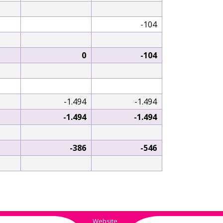
-104
0
-104
-1.494
-1.494
-1.494
-1.494
-386
-546
Website