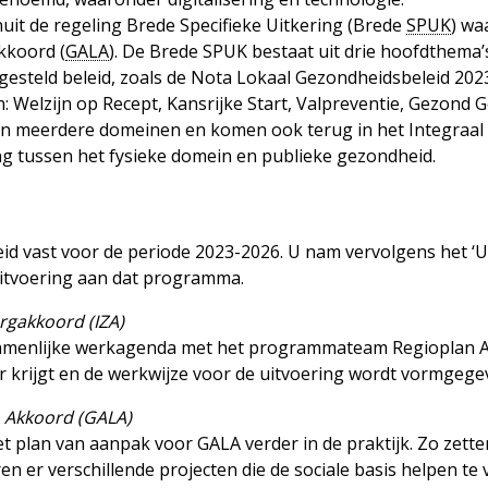
uit de regeling Brede Specifieke Uitkering (Brede
SPUK
) wa
kkoord (
GALA
). De Brede SPUK bestaat uit drie hoofdthema
esteld beleid, zoals de Nota Lokaal Gezondheidsbeleid 2023
n: Welzijn op Recept, Kansrijke Start, Valpreventie, Gezond
 meerdere domeinen en komen ook terug in het Integraal 
g tussen het fysieke domein en publieke gezondheid.
id vast voor de periode 2023-2026. U nam vervolgens het 
uitvoering aan dat programma.
rgakkoord (IZA)
zamenlijke werkagenda met het programmateam Regioplan A
 krijgt en de werkwijze voor de uitvoering wordt vormgege
n Akkoord (GALA)
plan van aanpak voor GALA verder in de praktijk. Zo zetten
n er verschillende projecten die de sociale basis helpen te