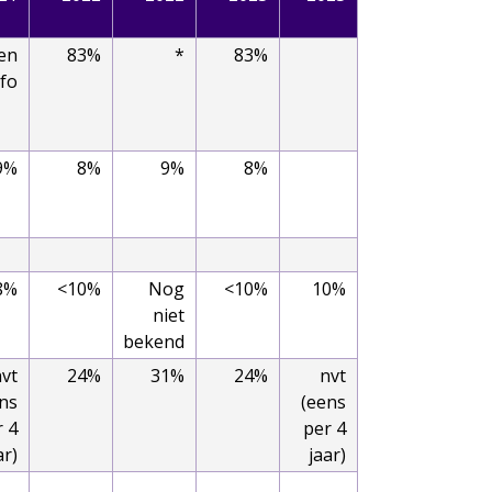
en
83%
*
83%
nfo
9%
8%
9%
8%
8%
<10%
Nog
<10%
10%
niet
bekend
vt
24%
31%
24%
nvt
ns
(eens
r 4
per 4
ar)
jaar)