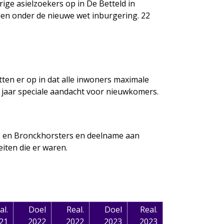
ge asielzoekers op in De Betteld in
en onder de nieuwe wet inburgering. 22
ten er op in dat alle inwoners maximale
 jaar speciale aandacht voor nieuwkomers.
s en Bronckhorsters en deelname aan
iten die er waren.
al.
Doel
Real.
Doel
Real.
21
2022
2022
2023
2023