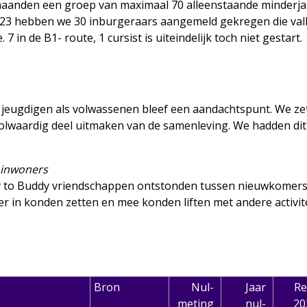
maanden een groep van maximaal 70 alleenstaande minderjari
023 hebben we 30 inburgeraars aangemeld gekregen die vall
 7 in de B1- route, 1 cursist is uiteindelijk toch niet gestart.
 jeugdigen als volwassenen bleef een aandachtspunt. We zet
volwaardig deel uitmaken van de samenleving. We hadden dit
 inwoners
dy to Buddy vriendschappen ontstonden tussen nieuwkomer
er in konden zetten en mee konden liften met andere activite
Bron
Nul-
Jaar
Re
meting
nul-
20