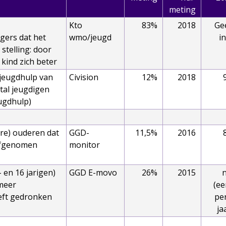
meting
Kto
83%
2018
Ge
gers dat het
wmo/jeugd
i
 stelling: door
n kind zich beter
 jeugdhulp van
Civision
12%
2018
tal jeugdigen
eugdhulp)
re) ouderen dat
GGD-
11,5%
2016
 afgenomen
monitor
 en 16 jarigen)
GGD E-movo
26%
2015
n
 meer
(ee
eeft gedronken
pe
ja