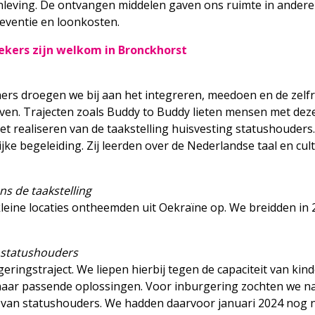
menleving. De ontvangen middelen gaven ons ruimte in ande
reventie en loonkosten.
ekers zijn welkom in Bronckhorst
ners droegen we bij aan het integreren, meedoen en de zelf
jven. Trajecten zoals Buddy to Buddy lieten mensen met dez
et realiseren van de taakstelling huisvesting statushouder
jke begeleiding. Zij leerden over de Nederlandse taal en c
s de taakstelling
eine locaties ontheemden uit Oekraïne op. We breidden in 2
 statushouders
eringstraject. We liepen hierbij tegen de capaciteit van k
e naar passende oplossingen. Voor inburgering zochten we n
g van statushouders. We hadden daarvoor januari 2024 nog n