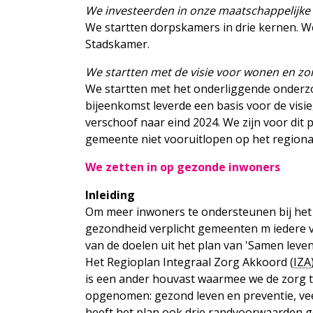
We investeerden in onze maatschappelijke 
We startten dorpskamers in drie kernen. W
Stadskamer.
We startten met de visie voor wonen en zo
We startten met het onderliggende onderz
bijeenkomst leverde een basis voor de visie
verschoof naar eind 2024. We zijn voor dit
gemeente niet vooruitlopen op het regiona
We zetten in op gezonde inwoners
Inleiding
Om meer inwoners te ondersteunen bij het
gezondheid verplicht gemeenten m iedere vi
van de doelen uit het plan van 'Samen lev
Het Regioplan Integraal Zorg Akkoord (
IZA
is een ander houvast waarmee we de zorg to
opgenomen: gezond leven en preventie, vee
heeft het plan ook drie randvoorwaarden g