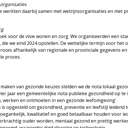
organisaties
e werkten daarbij samen met welzijnsorganisaties en met 
rg
oek voor de visie wonen en zorg. We organiseerden een st
, die we eind 2024 opstellen. De wettelijke termijn voor het
 proces afhankelijk van regionale en provinciale gegevens 
le proces.
 maken van gezonde keuzes stelden we de nota lokaal gezo
er jaar een gemeentelijke nota publieke gezondheid op te s
en, werken en ontmoeten in een gezonde leefomgeving'.
) is opgesteld om gezondheid, preventie en leefstijl leidend t
egankelijk, kwalitatief en goed betaalbaar houden voor iede
rkrachtig ouder worden, mentaal gezond en prettig werken 
enoemd, waaronder digitalisering en technologie.