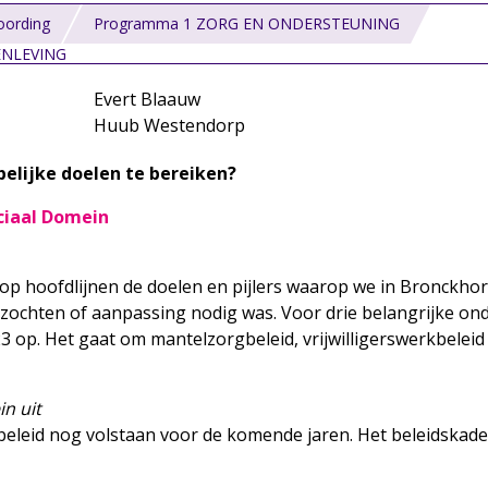
ording
Programma 1 ZORG EN ONDERSTEUNING
ENLEVING
Evert Blaauw
Huub Westendorp
elijke doelen te bereiken?
ciaal Domein
 op hoofdlijnen de doelen en pijlers waarop we in Bronckhor
rzochten of aanpassing nodig was. Voor drie belangrijke on
23 op. Het gaat om mantelzorgbeleid, vrijwilligerswerkbelei
n uit
 beleid nog volstaan voor de komende jaren. Het beleidska