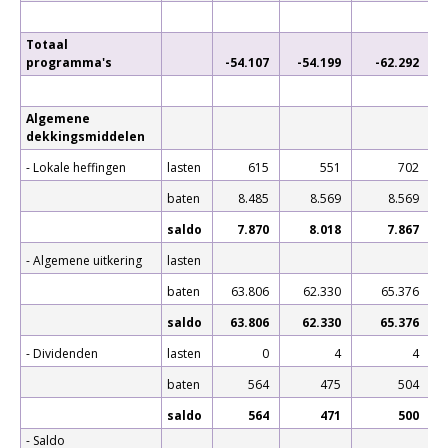
Totaal
programma's
-54.107
-54.199
-62.292
Algemene
dekkingsmiddelen
- Lokale heffingen
lasten
615
551
702
baten
8.485
8.569
8.569
saldo
7.870
8.018
7.867
- Algemene uitkering
lasten
baten
63.806
62.330
65.376
saldo
63.806
62.330
65.376
- Dividenden
lasten
0
4
4
baten
564
475
504
saldo
564
471
500
- Saldo