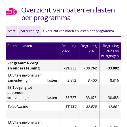
Overzicht van baten en lasten
per programma
Start
Jaarrekening
Overzicht van baten en lasten per programma
Baten en lasten
Rekening
Begroting
Begroting
Re
2022
2023
2023 na
wijzigingen
Programma Zorg
en ondersteuning
-31.833
-30.762
-33.992
1A Vitale inwoners en
samenleving
lasten
2.912
3.400
8.816
1B Toegang tot
passende
voorzieningen
lasten
35.727
33.675
38.685
Totaal lasten
38.639
37.075
47.501
1A Vitale inwoners en