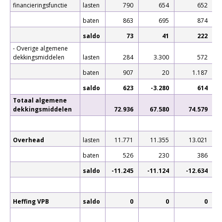
financieringsfunctie
lasten
790
654
652
baten
863
695
874
saldo
73
41
222
- Overige algemene
dekkingsmiddelen
lasten
284
3.300
572
baten
907
20
1.187
saldo
623
-3.280
614
Totaal algemene
dekkingsmiddelen
72.936
67.580
74.579
Overhead
lasten
11.771
11.355
13.021
baten
526
230
386
saldo
-11.245
-11.124
-12.634
Heffing VPB
saldo
0
0
0