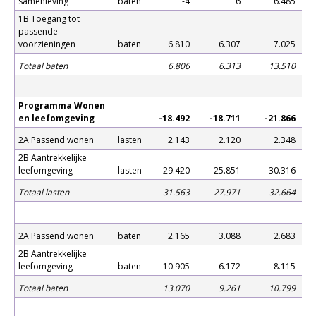
samenleving
baten
-4
6
6.485
1B Toegang tot
passende
voorzieningen
baten
6.810
6.307
7.025
Totaal baten
6.806
6.313
13.510
Programma Wonen
en leefomgeving
-18.492
-18.711
-21.866
2A Passend wonen
lasten
2.143
2.120
2.348
2B Aantrekkelijke
leefomgeving
lasten
29.420
25.851
30.316
Totaal lasten
31.563
27.971
32.664
2A Passend wonen
baten
2.165
3.088
2.683
2B Aantrekkelijke
leefomgeving
baten
10.905
6.172
8.115
Totaal baten
13.070
9.261
10.799