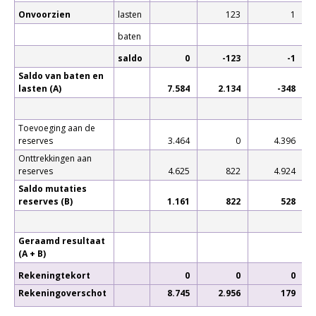
Onvoorzien
lasten
123
1
baten
saldo
0
-123
-1
Saldo van baten en
lasten (A)
7.584
2.134
-348
Toevoeging aan de
reserves
3.464
0
4.396
Onttrekkingen aan
reserves
4.625
822
4.924
Saldo mutaties
reserves (B)
1.161
822
528
Geraamd resultaat
(A + B)
Rekeningtekort
0
0
0
Rekeningoverschot
8.745
2.956
179