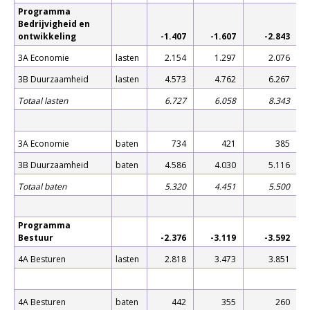
Programma
Bedrijvigheid en
ontwikkeling
-1.407
-1.607
-2.843
3A Economie
lasten
2.154
1.297
2.076
3B Duurzaamheid
lasten
4.573
4.762
6.267
Totaal lasten
6.727
6.058
8.343
3A Economie
baten
734
421
385
3B Duurzaamheid
baten
4.586
4.030
5.116
Totaal baten
5.320
4.451
5.500
Programma
Bestuur
-2.376
-3.119
-3.592
4A Besturen
lasten
2.818
3.473
3.851
4A Besturen
baten
442
355
260