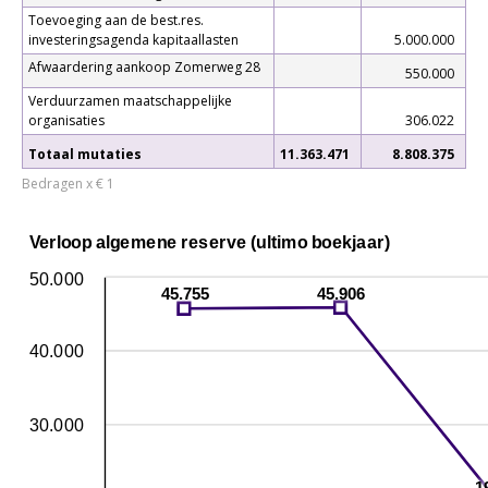
Toevoeging aan de best.res.
investeringsagenda kapitaallasten
5.000.000
Afwaardering aankoop Zomerweg 28
550.000
Verduurzamen maatschappelijke
organisaties
306.022
Totaal mutaties
11.363.471
8.808.375
Bedragen x € 1
Verloop algemene reserve (ultimo boekjaar)
50.000
45.755
45.906
40.000
30.000
1