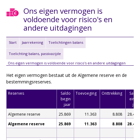
Ons eigen vermogen is
voldoende voor risico's en
andere uitdagingen
Start
Jaarrekening
Toelichtingen balans
Toelichting balans, passivazijde
Ons eigen vermogen is voldoende voor risico's en andere uitdagingen
Het eigen vermogen bestaat uit de Algemene reserve en de
bestemmingsreserves.
Reserves
Saldo
Toevoeging
Onttrekking
Saldo
begin
einde
jaar
jaar
Algemene reserve
25.869
11.363
8.808
28.424
Algemene reserve
25.869
11.363
8.808
28.424