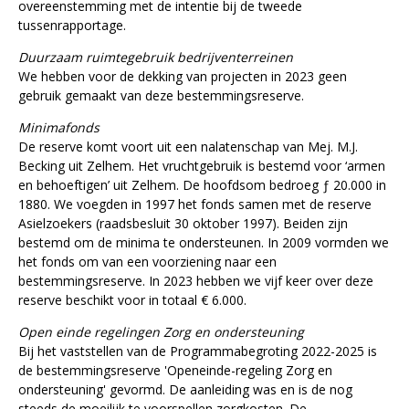
overeenstemming met de intentie bij de tweede
tussenrapportage.
Duurzaam ruimtegebruik bedrijventerreinen
We hebben voor de dekking van projecten in 2023 geen
gebruik gemaakt van deze bestemmingsreserve.
Minimafonds
De reserve komt voort uit een nalatenschap van Mej. M.J.
Becking uit Zelhem. Het vruchtgebruik is bestemd voor ‘armen
en behoeftigen’ uit Zelhem. De hoofdsom bedroeg ƒ 20.000 in
1880. We voegden in 1997 het fonds samen met de reserve
Asielzoekers (raadsbesluit 30 oktober 1997). Beiden zijn
bestemd om de minima te ondersteunen. In 2009 vormden we
het fonds om van een voorziening naar een
bestemmingsreserve. In 2023 hebben we vijf keer over deze
reserve beschikt voor in totaal € 6.000.
Open einde regelingen Zorg en ondersteuning
Bij het vaststellen van de Programmabegroting 2022-2025 is
de bestemmingsreserve 'Openeinde-regeling Zorg en
ondersteuning' gevormd. De aanleiding was en is de nog
steeds de moeilijk te voorspellen zorgkosten. De