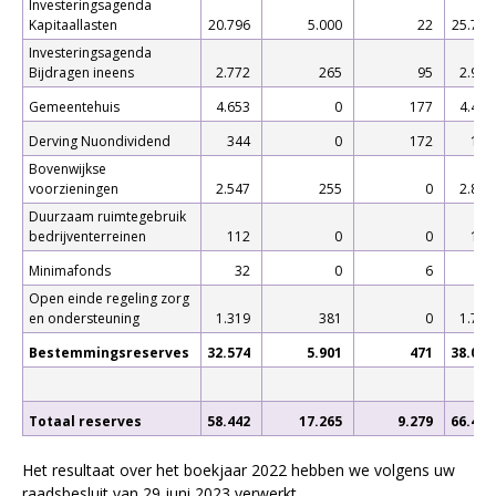
Investeringsagenda
Kapitaallasten
20.796
5.000
22
25.774
Investeringsagenda
Bijdragen ineens
2.772
265
95
2.943
Gemeentehuis
4.653
0
177
4.475
Derving Nuondividend
344
0
172
172
Bovenwijkse
voorzieningen
2.547
255
0
2.802
Duurzaam ruimtegebruik
bedrijventerreinen
112
0
0
112
Minimafonds
32
0
6
26
Open einde regeling zorg
en ondersteuning
1.319
381
0
1.700
Bestemmingsreserves
32.574
5.901
471
38.004
Totaal reserves
58.442
17.265
9.279
66.428
Het resultaat over het boekjaar 2022 hebben we volgens uw
raadsbesluit van 29 juni 2023 verwerkt.