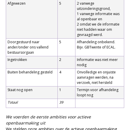
Afgewezen
5
2 vanwege
uitzonderingsgrond,
1 vanwege informatie was
al openbaar en
2 omdat we de informatie
niet hadden waar om
gevraagd werd.
Doorgestuurd naar
5
Afhandeling onbekend.
ander/onder ons vallend
Bijv. GBTwente of ECAL.
bestuursorgaan
Ingetrokken
2
Informatie was niet meer
nodig
Buiten behandeling gesteld
4
Onvolledige en onjuiste
aanvragen werden, na
verzoek, niet hersteld
Staat nog open
1
Termijn voor afhandeling
loopt nog
Totaal
39
We voerden de eerste ambities voor actieve
openbaarmaking uit
We stelden onze ambities over de actieve openbaarmaking