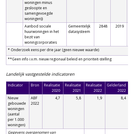
woningen minus
gesloopte en
samengevoegde
woningen))
Aanbod sociale
Gemeentelijk
2848
2019
26
huurwoningen in het
datasysteem
bezit van
woningcorporaties
* Onderzoek eens per drie jaar (geen nieuwe waarde)
**Geen info i.v.m. nieuw regionaal beleid en prioriteit-stelling
Landelijk vastgestelde indicatoren
Indicator
Bron
Realisatie
Realisatie
Realisatie
Gelderland
2020
2021
2022
2022
Nieuw
ABF
4,7
5,8
1,9
8,4
gebouwde
2022
woningen
(aantal
per 1.000
woningen)
Gegevens overgenomen van