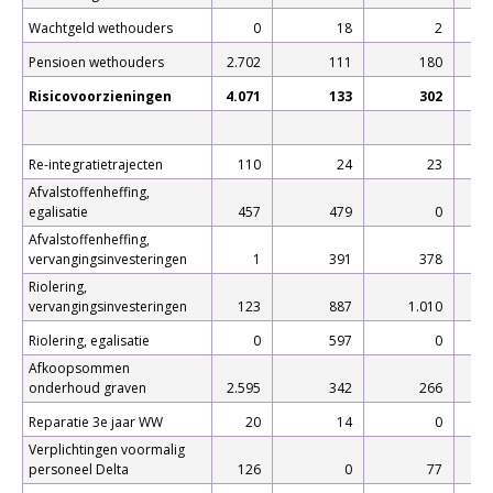
Wachtgeld wethouders
0
18
2
1
Pensioen wethouders
2.702
111
180
4
Risicovoorzieningen
4.071
133
302
10
Re-integratietrajecten
110
24
23
Afvalstoffenheffing,
egalisatie
457
479
0
Afvalstoffenheffing,
vervangingsinvesteringen
1
391
378
Riolering,
vervangingsinvesteringen
123
887
1.010
Riolering, egalisatie
0
597
0
Afkoopsommen
onderhoud graven
2.595
342
266
Reparatie 3e jaar WW
20
14
0
Verplichtingen voormalig
personeel Delta
126
0
77