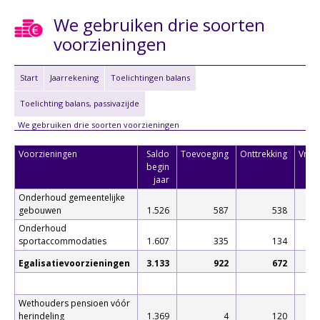
We gebruiken drie soorten
voorzieningen
Start
Jaarrekening
Toelichtingen balans
Toelichting balans, passivazijde
We gebruiken drie soorten voorzieningen
Voorzieningen
Saldo
Toevoeging
Onttrekking
Vrijva
begin
jaar
Onderhoud gemeentelijke
gebouwen
1.526
587
538
Onderhoud
sportaccommodaties
1.607
335
134
Egalisatievoorzieningen
3.133
922
672
Wethouders pensioen vóór
herindeling
1.369
4
120
4