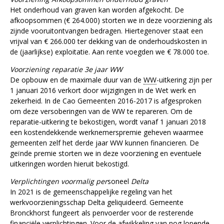
Het onderhoud van graven kan worden afgekocht. De
afkoopsommen (€ 264.000) storten we in deze voorziening als
zijnde vooruitontvangen bedragen. Hiertegenover staat een
vrijval van € 266.000 ter dekking van de onderhoudskosten in
de (jaarlijkse) exploitatie. Aan rente voegden we € 78.000 toe.
Voorziening reparatie 3e jaar WW
De opbouw en de maximale duur van de
WW
-uitkering zijn per
1 januari 2016 verkort door wijzigingen in de Wet werk en
zekerheid. In de Cao Gemeenten 2016-2017 is afgesproken
om deze versoberingen van de WW te repareren. Om de
reparatie-uitkering te bekostigen, wordt vanaf 1 januari 2018
een kostendekkende werknemerspremie geheven waarmee
gemeenten zelf het derde jaar WW kunnen financieren. De
geïnde premie storten we in deze voorziening en eventuele
uitkeringen worden hieruit bekostigd.
Verplichtingen voormalig per
soneel
Delta
In 2021 is de gemeenschappelijke regeling van het
werkvoorzieningsschap Delta geliquideerd. Gemeente
Bronckhorst fungeert als penvoerder voor de resterende
financiële verplichtingen. Voor de afwikkeling van nog lopende